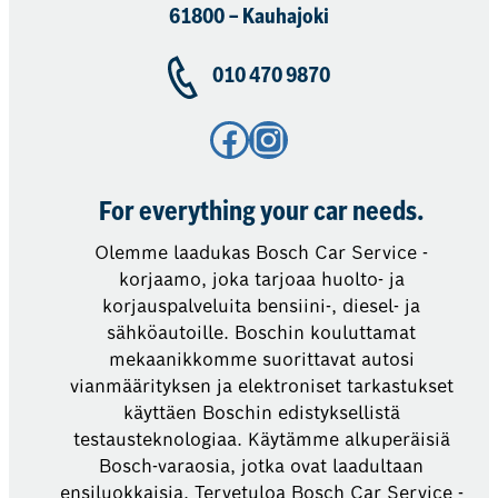
61800 – Kauhajoki
010 470 9870
Facebook
Instagram
For everything your car needs.
Olemme laadukas Bosch Car Service -
korjaamo, joka tarjoaa huolto- ja
korjauspalveluita bensiini-, diesel- ja
sähköautoille. Boschin kouluttamat
mekaanikkomme suorittavat autosi
vianmäärityksen ja elektroniset tarkastukset
käyttäen Boschin edistyksellistä
testausteknologiaa. Käytämme alkuperäisiä
Bosch-varaosia, jotka ovat laadultaan
ensiluokkaisia. Tervetuloa Bosch Car Service -