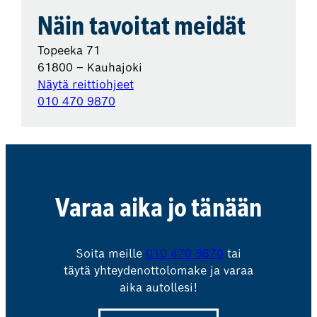
Näin tavoitat meidät
Topeeka 71
61800 – Kauhajoki
Näytä reittiohjeet
010 470 9870
Varaa aika jo tänään
Soita meille
010 470 9870
tai
täytä yhteydenottolomake ja varaa
aika autollesi!
Suupohjan Varaosa ja