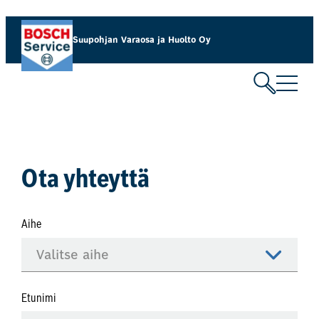
Siirry
sisältöön
Suupohjan Varaosa ja Huolto Oy
Ota yhteyttä
Aihe
Etunimi