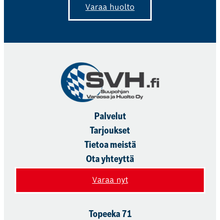
Huolto Oy - Bosch Car
Varaa huolto
Service
Topeeka 71
61800 - Kauhajoki
Palvelut
Tarjoukset
Tietoa meistä
Ota yhteyttä
Varaa nyt
Topeeka 71