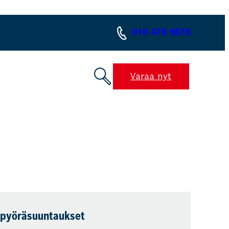
010 470 9870
Varaa nyt
ipyöräsuuntaukset