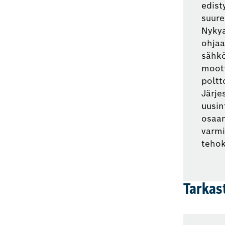
edist
suure
Nykya
ohjaa
sähkö
moott
poltt
Järje
uusin
osaam
varmi
teho
Tarkas