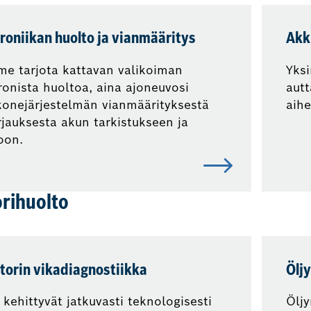
roniikan huolto ja vianmääritys
Akk
e tarjota kattavan valikoiman
Yksi
ronista huoltoa, aina ajoneuvosi
aut
konejärjestelmän vianmäärityksestä
aih
rjauksesta akun tarkistukseen ja
oon.
rihuolto
torin vikadiagnostiikka
Ölj
 kehittyvät jatkuvasti teknologisesti
Öljy