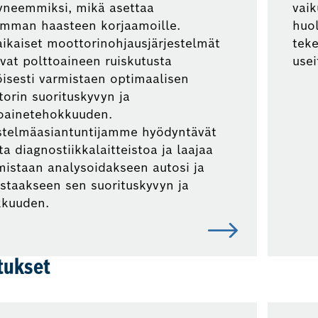
yneemmiksi, mikä asettaa
vaik
mman haasteen korjaamoille.
huol
ikaiset moottorinohjausjärjestelmät
tek
vat polttoaineen ruiskutusta
usei
isesti varmistaen optimaalisen
orin suorituskyvyn ja
oainetehokkuuden.
stelmäasiantuntijamme hyödyntävät
ta diagnostiikkalaitteistoa ja laajaa
istaan analysoidakseen autosi ja
staakseen sen suorituskyvyn ja
kkuuden.
tukset