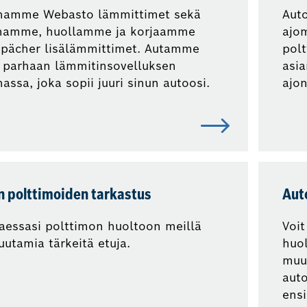
namme Webasto lämmittimet sekä
Auto
namme, huollamme ja korjaamme
ajo
pächer lisälämmittimet. Autamme
pol
 parhaan lämmitinsovelluksen
asia
nassa, joka sopii juuri sinun autoosi.
ajon
n polttimoiden tarkastus
Auto
aessasi polttimon huoltoon meillä
Voit
utamia tärkeitä etuja.
huo
muut
auto
ensi