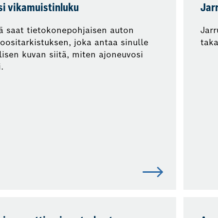
si vikamuistinluku
Jarr
ä saat tietokonepohjaisen auton
Jar
oositarkistuksen, joka antaa sinulle
taka
lisen kuvan siitä, miten ajoneuvosi
.