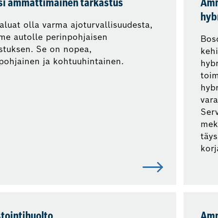
si ammattimainen tarkastus
Amm
hybr
aluat olla varma ajoturvallisuudesta,
e autolle perinpohjaisen
Bosc
stuksen. Se on nopea,
keh
pohjainen ja kohtuuhintainen.
hybr
toim
hybr
vara
Serv
mek
täys
korj
tointihuolto
Amm