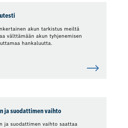
utesti
nkertainen akun tarkistus meiltä
taa välttämään akun tyhjenemisen
euttamaa hankaluutta.
yn ja suodattimen vaihto
n ja suodattimen vaihto saattaa