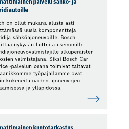
attimainen palvelu sähkö- ja
idiautoille
h on ollut mukana alusta asti
ittämässä uusia komponentteja
idija sähköajoneuvoille. Bosch
ittaa nykyään laitteita useimmille
idiajoneuvovalmistajille alkuperäisten
osien valmistajana. Siksi Bosch Car
ice -palvelun osana toimivat taitavat
aanikkomme työpajallamme ovat
in kokeneita näiden ajoneuvojen
aamisessa ja ylläpidossa.
attimainen kuntotarkastus