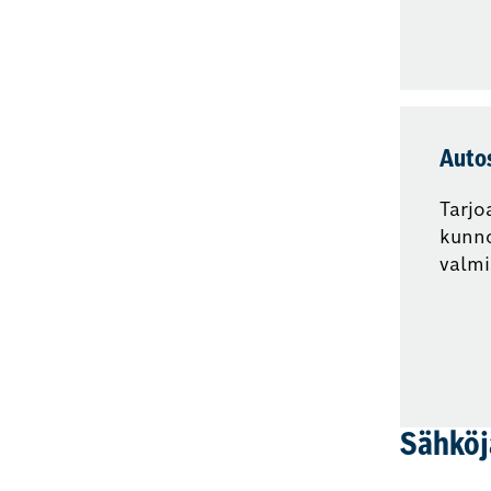
Auto
Tarjo
kunn
valmi
Sähköj