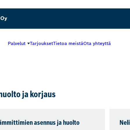
 Oy
Palvelut
Tarjoukset
Tietoa meistä
Ota yhteyttä
huolto ja korjaus
ämmittimien asennus ja huolto
Nel