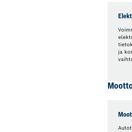
Elekt
Voimm
elekt
tieto
ja ko
vaiht
Mootto
Moot
Autot