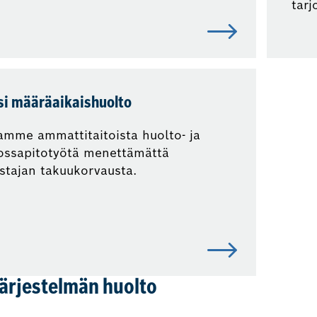
tarj
si määräaikaishuolto
amme ammattitaitoista huolto- ja
ossapitotyötä menettämättä
stajan takuukorvausta.
ärjestelmän huolto