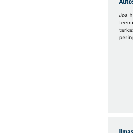
Auto
Jos h
teemm
tarka
perin
Ilmas