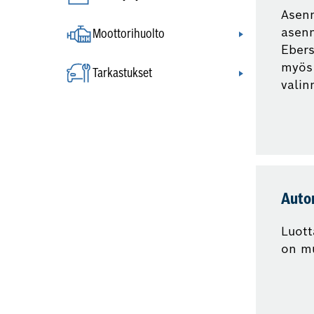
Asen
asen
Moottorihuolto
Ebers
myös
Tarkastukset
valin
Auto
Luott
on mu