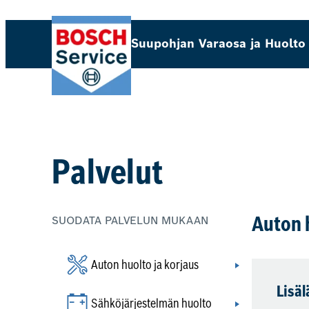
Siirry
sisältöön
Suupohjan Varaosa ja Huolto
Palvelut
SUODATA PALVELUN MUKAAN
Auton 
Auton huolto ja korjaus
Lisäl
Sähköjärjestelmän huolto