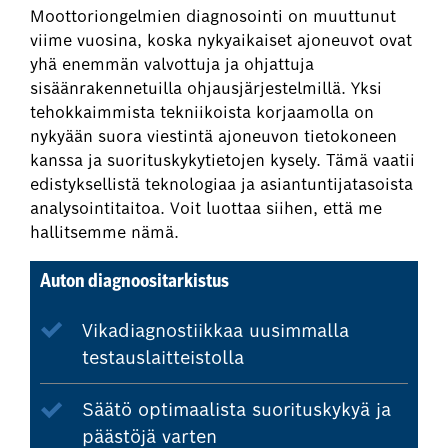
Moottoriongelmien diagnosointi on muuttunut
viime vuosina, koska nykyaikaiset ajoneuvot ovat
yhä enemmän valvottuja ja ohjattuja
sisäänrakennetuilla ohjausjärjestelmillä. Yksi
tehokkaimmista tekniikoista korjaamolla on
nykyään suora viestintä ajoneuvon tietokoneen
kanssa ja suorituskykytietojen kysely. Tämä vaatii
edistyksellistä teknologiaa ja asiantuntijatasoista
analysointitaitoa. Voit luottaa siihen, että me
hallitsemme nämä.
Auton diagnoositarkistus
Vikadiagnostiikkaa uusimmalla
testauslaitteistolla
Säätö optimaalista suorituskykyä ja
päästöjä varten