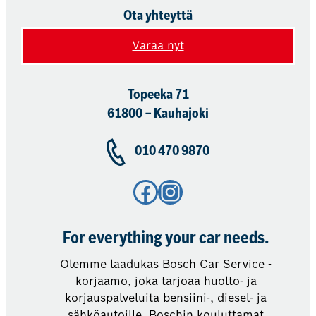
Ota yhteyttä
Varaa nyt
Topeeka 71
61800 – Kauhajoki
010 470 9870
Facebook
Instagram
For everything your car needs.
Olemme laadukas Bosch Car Service -
korjaamo, joka tarjoaa huolto- ja
korjauspalveluita bensiini-, diesel- ja
sähköautoille. Boschin kouluttamat