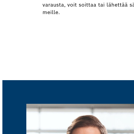
varausta, voit soittaa tai lähettää 
meille.
Varaa aika akkutestiin