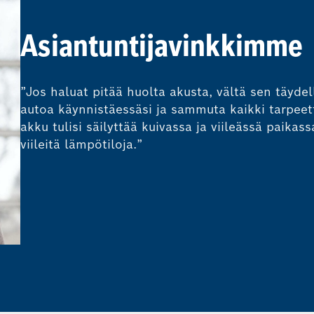
Asiantuntijavinkkimme
”Jos haluat pitää huolta akusta, vältä sen täydel
autoa käynnistäessäsi ja sammuta kaikki tarpeet
akku tulisi säilyttää kuivassa ja viileässä paika
viileitä lämpötiloja.”