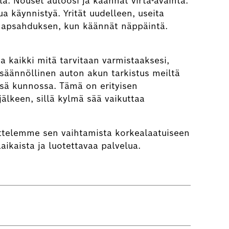
a. Nouset autoosi ja käännät virta-avainta.
ua käynnistyä. Yrität uudelleen, useita
n napsahduksen, kun käännät näppäintä.
a kaikki mitä tarvitaan varmistaaksesi,
n säännöllinen auton akun tarkistus meiltä
ssä kunnossa. Tämä on erityisen
jälkeen, sillä kylmä sää vaikuttaa
ittelemme sen vaihtamista korkealaatuiseen
aikaista ja luotettavaa palvelua.