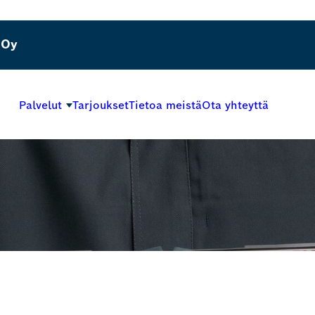
 Oy
Palvelut
Tarjoukset
Tietoa meistä
Ota yhteyttä