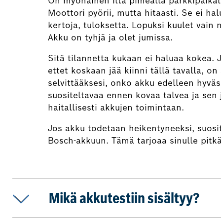
On myöhäinen ilta pimeällä parkkipaikall
Moottori pyörii, mutta hitaasti. Se ei hal
kertoja, tuloksetta. Lopuksi kuulet vai
Akku on tyhjä ja olet jumissa.
Sitä tilannetta kukaan ei haluaa kokea. J
ettet koskaan jää kiinni tällä tavalla, o
selvittääksesi, onko akku edelleen hyvä
suositeltavaa ennen kovaa talvea ja sen 
haitallisesti akkujen toimintaan.
Jos akku todetaan heikentyneeksi, suos
Bosch-akkuun. Tämä tarjoaa sinulle pitkä
Mikä akkutestiin sisältyy?