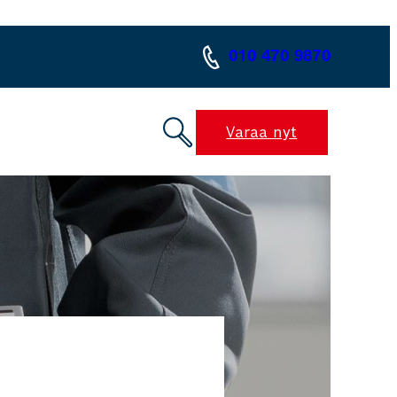
010 470 9870
Varaa nyt