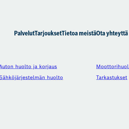
Palvelut
Tarjoukset
Tietoa meistä
Ota yhteyttä
Auton huolto ja korjaus
Moottorihuol
Sähköjärjestelmän huolto
Tarkastukset