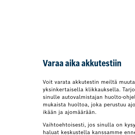
Varaa aika akkutestiin
Voit varata akkutestin meiltä muut
yksinkertaisella klikkauksella. Tar
sinulle autovalmistajan huolto-ohj
mukaista huoltoa, joka perustuu aj
ikään ja ajomäärään.
Vaihtoehtoisesti, jos sinulla on kys
haluat keskustella kanssamme enn