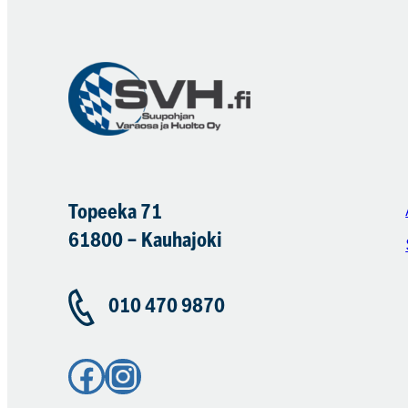
Topeeka 71
61800 – Kauhajoki
010 470 9870
Facebook
Instagram