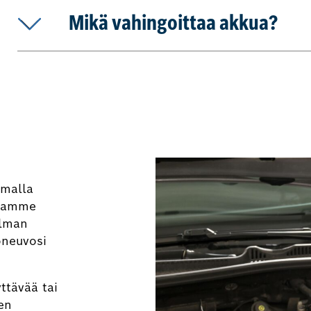
Mikä vahingoittaa akkua?
amalla
joamme
elman
oneuvosi
yttävää tai
en