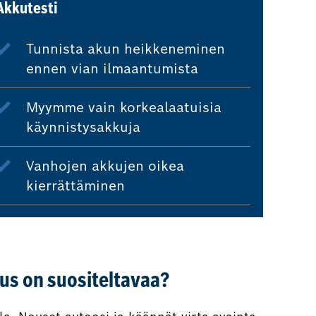
Akkutesti
Tunnista akun heikkeneminen
ennen vian ilmaantumista
Myymme vain korkealaatuisia
käynnistysakkuja
Vanhojen akkujen oikea
kierrättäminen
us on suositeltavaa?