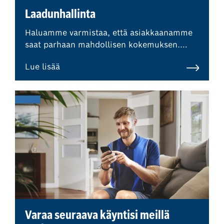
Laadunhallinta
Haluamme varmistaa, että asiakkaanamme
saat parhaan mahdollisen kokemuksen.
Olemme osa Bosch Car Service -verkostoa,
Lue lisää
mikä tarkoittaa, että ulkopuoliset
asiantuntijat valvovat säännöllisesti
laatustandardejamme ja
menettelytapojamme.
Varaa seuraava käyntisi meillä