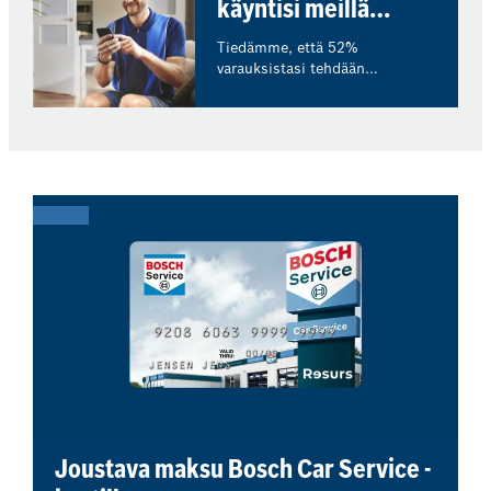
käyntisi meillä
menettelytapojamme.
verkossa!
Tiedämme, että 52%
varauksistasi tehdään
aukioloaikojen ulkopuolella.
Voit varata seuraavan
korjaamokäyntisi helposti ja
nopeasti verkossa, milloin
tahansa sinulle sopii. Saat
välittömästi tiedon hinnasta.
Joustava maksu Bosch Car Service -