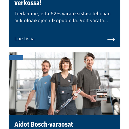
verkossa!
Tiedämme, että 52% varauksistasi tehdään
aukioloaikojen ulkopuolella. Voit varata
seuraavan korjaamokäyntisi helposti ja
nopeasti verkossa, milloin tahansa sinulle
Lue lisää
sopii. Saat välittömästi tiedon hinnasta.
Aidot Bosch-varaosat