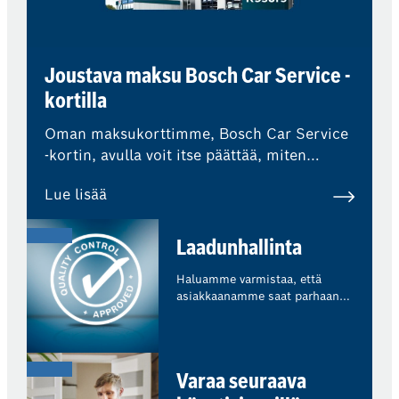
Joustava maksu Bosch Car Service -
kortilla
Oman maksukorttimme, Bosch Car Service
-kortin, avulla voit itse päättää, miten
haluat maksaa korjaamokäynnistäsi.
Lue lisää
Laadunhallinta
Haluamme varmistaa, että
asiakkaanamme saat parhaan
mahdollisen kokemuksen.
Olemme osa Bosch Car Service
-verkostoa, mikä tarkoittaa, että
ulkopuoliset asiantuntijat
Varaa seuraava
valvovat säännöllisesti
laatustandardejamme ja