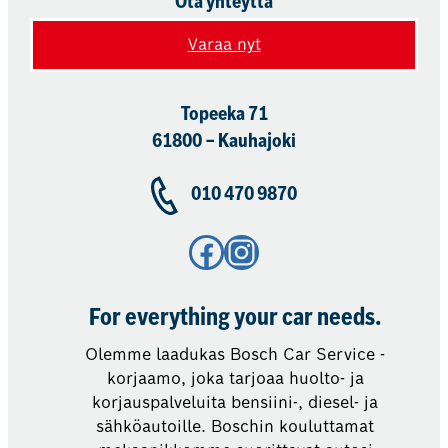
Ota yhteyttä
Varaa nyt
Topeeka 71
61800 – Kauhajoki
010 470 9870
Facebook
Instagram
For everything your car needs.
Olemme laadukas Bosch Car Service -
korjaamo, joka tarjoaa huolto- ja
korjauspalveluita bensiini-, diesel- ja
sähköautoille. Boschin kouluttamat