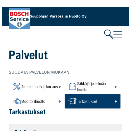
Siirry
sisältöön
Suupohjan Varaosa ja Huolto Oy
Palvelut
SUODATA PALVELUN MUKAAN
Sähköjärjestelmän
Auton huolto ja korjaus
huolto
Moottorihuolto
Tarkastukset
Tarkastukset