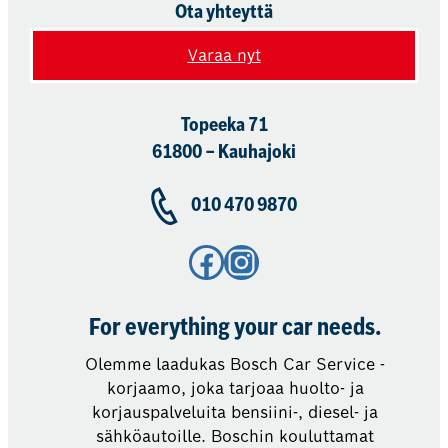
Ota yhteyttä
Varaa nyt
Topeeka 71
61800 – Kauhajoki
010 470 9870
Facebook
Instagram
For everything your car needs.
Olemme laadukas Bosch Car Service -
korjaamo, joka tarjoaa huolto- ja
korjauspalveluita bensiini-, diesel- ja
sähköautoille. Boschin kouluttamat